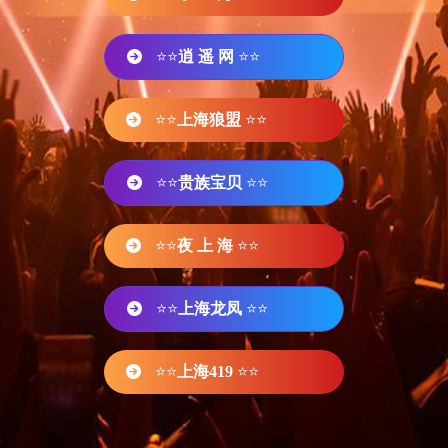
⭐⭐
逍 遥 网
⭐⭐
⭐⭐
上海狼盟
⭐⭐
⭐⭐
贵族宝贝
⭐⭐
⭐⭐
夜 上 海
⭐⭐
⭐⭐
上海龙凤
⭐⭐
⭐⭐
上海419
⭐⭐