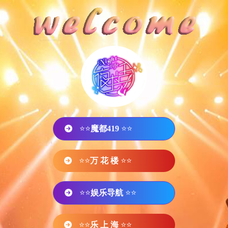
⭐⭐
魔都419
⭐⭐
⭐⭐
万 花 楼
⭐⭐
⭐⭐
娱乐导航
⭐⭐
⭐⭐
乐 上 海
⭐⭐