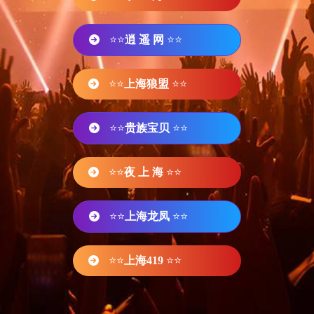
⭐⭐
逍 遥 网
⭐⭐
⭐⭐
上海狼盟
⭐⭐
⭐⭐
贵族宝贝
⭐⭐
⭐⭐
夜 上 海
⭐⭐
⭐⭐
上海龙凤
⭐⭐
⭐⭐
上海419
⭐⭐