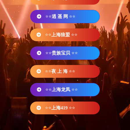
⭐⭐
逍 遥 网
⭐⭐
⭐⭐
上海狼盟
⭐⭐
⭐⭐
贵族宝贝
⭐⭐
⭐⭐
夜 上 海
⭐⭐
⭐⭐
上海龙凤
⭐⭐
⭐⭐
上海419
⭐⭐