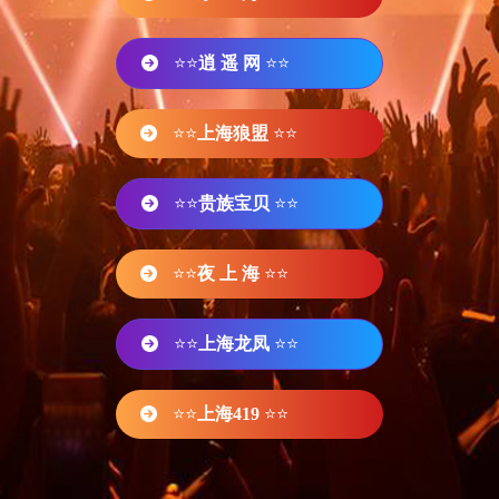
⭐⭐
逍 遥 网
⭐⭐
⭐⭐
上海狼盟
⭐⭐
⭐⭐
贵族宝贝
⭐⭐
⭐⭐
夜 上 海
⭐⭐
⭐⭐
上海龙凤
⭐⭐
⭐⭐
上海419
⭐⭐