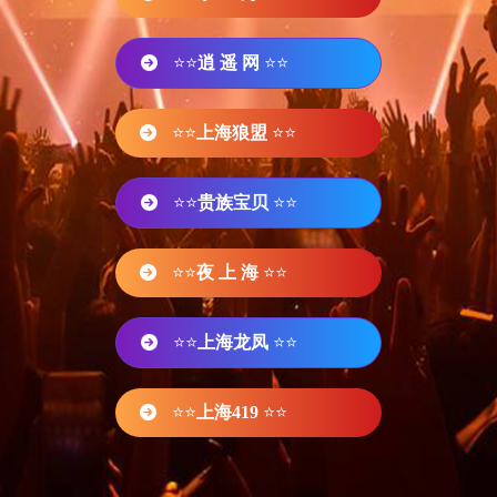
⭐⭐
逍 遥 网
⭐⭐
⭐⭐
上海狼盟
⭐⭐
⭐⭐
贵族宝贝
⭐⭐
⭐⭐
夜 上 海
⭐⭐
⭐⭐
上海龙凤
⭐⭐
⭐⭐
上海419
⭐⭐