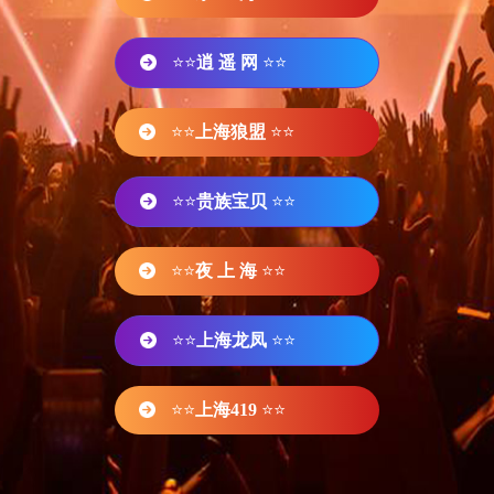
⭐⭐
逍 遥 网
⭐⭐
⭐⭐
上海狼盟
⭐⭐
⭐⭐
贵族宝贝
⭐⭐
⭐⭐
夜 上 海
⭐⭐
⭐⭐
上海龙凤
⭐⭐
⭐⭐
上海419
⭐⭐