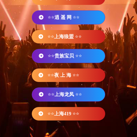
⭐⭐
逍 遥 网
⭐⭐
⭐⭐
上海狼盟
⭐⭐
⭐⭐
贵族宝贝
⭐⭐
⭐⭐
夜 上 海
⭐⭐
⭐⭐
上海龙凤
⭐⭐
⭐⭐
上海419
⭐⭐