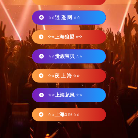
⭐⭐
逍 遥 网
⭐⭐
⭐⭐
上海狼盟
⭐⭐
⭐⭐
贵族宝贝
⭐⭐
⭐⭐
夜 上 海
⭐⭐
⭐⭐
上海龙凤
⭐⭐
⭐⭐
上海419
⭐⭐