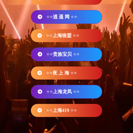
⭐⭐
逍 遥 网
⭐⭐
⭐⭐
上海狼盟
⭐⭐
⭐⭐
贵族宝贝
⭐⭐
⭐⭐
夜 上 海
⭐⭐
⭐⭐
上海龙凤
⭐⭐
⭐⭐
上海419
⭐⭐