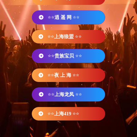
⭐⭐
逍 遥 网
⭐⭐
⭐⭐
上海狼盟
⭐⭐
⭐⭐
贵族宝贝
⭐⭐
⭐⭐
夜 上 海
⭐⭐
⭐⭐
上海龙凤
⭐⭐
⭐⭐
上海419
⭐⭐