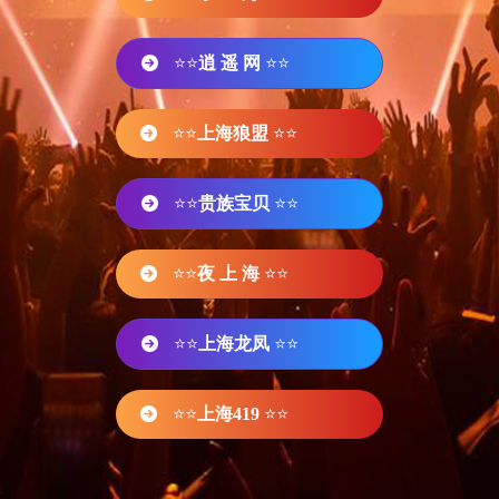
⭐⭐
逍 遥 网
⭐⭐
⭐⭐
上海狼盟
⭐⭐
⭐⭐
贵族宝贝
⭐⭐
⭐⭐
夜 上 海
⭐⭐
⭐⭐
上海龙凤
⭐⭐
⭐⭐
上海419
⭐⭐