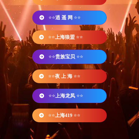
⭐⭐
逍 遥 网
⭐⭐
⭐⭐
上海狼盟
⭐⭐
⭐⭐
贵族宝贝
⭐⭐
⭐⭐
夜 上 海
⭐⭐
⭐⭐
上海龙凤
⭐⭐
⭐⭐
上海419
⭐⭐