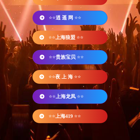
⭐⭐
逍 遥 网
⭐⭐
⭐⭐
上海狼盟
⭐⭐
⭐⭐
贵族宝贝
⭐⭐
⭐⭐
夜 上 海
⭐⭐
⭐⭐
上海龙凤
⭐⭐
⭐⭐
上海419
⭐⭐