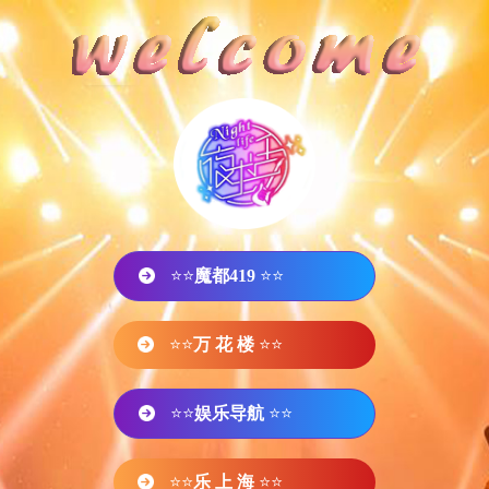
⭐⭐
魔都419
⭐⭐
⭐⭐
万 花 楼
⭐⭐
⭐⭐
娱乐导航
⭐⭐
⭐⭐
乐 上 海
⭐⭐