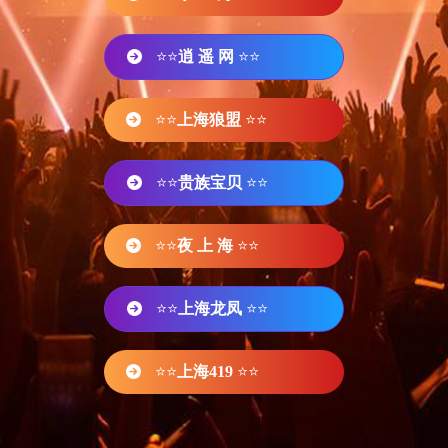
⭐⭐
逍 遥 网
⭐⭐
⭐⭐
上海狼盟
⭐⭐
⭐⭐
贵族宝贝
⭐⭐
⭐⭐
夜 上 海
⭐⭐
⭐⭐
上海龙凤
⭐⭐
⭐⭐
上海419
⭐⭐