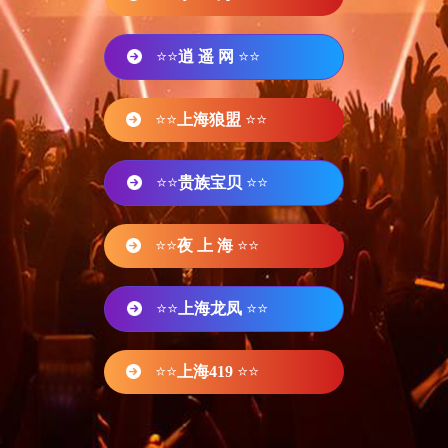
⭐⭐
逍 遥 网
⭐⭐
⭐⭐
上海狼盟
⭐⭐
⭐⭐
贵族宝贝
⭐⭐
⭐⭐
夜 上 海
⭐⭐
⭐⭐
上海龙凤
⭐⭐
⭐⭐
上海419
⭐⭐