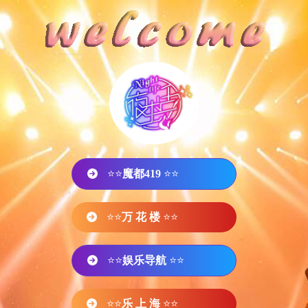
⭐⭐
魔都419
⭐⭐
⭐⭐
万 花 楼
⭐⭐
⭐⭐
娱乐导航
⭐⭐
⭐⭐
乐 上 海
⭐⭐