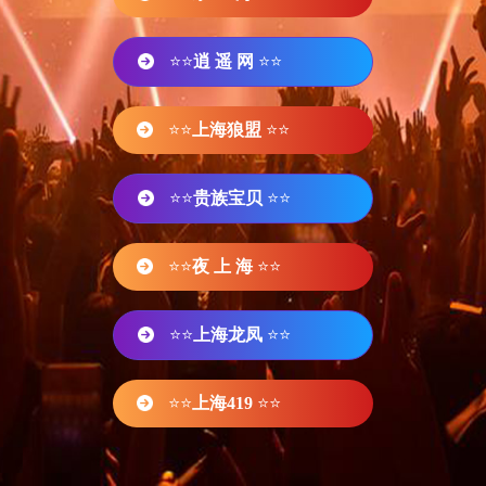
⭐⭐
逍 遥 网
⭐⭐
⭐⭐
上海狼盟
⭐⭐
⭐⭐
贵族宝贝
⭐⭐
⭐⭐
夜 上 海
⭐⭐
⭐⭐
上海龙凤
⭐⭐
⭐⭐
上海419
⭐⭐