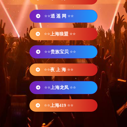
⭐⭐
逍 遥 网
⭐⭐
⭐⭐
上海狼盟
⭐⭐
⭐⭐
贵族宝贝
⭐⭐
⭐⭐
夜 上 海
⭐⭐
⭐⭐
上海龙凤
⭐⭐
⭐⭐
上海419
⭐⭐