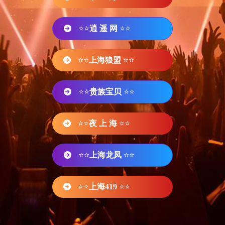
⭐⭐
逍 遥 网
⭐⭐
⭐⭐
上海狼盟
⭐⭐
⭐⭐
贵族宝贝
⭐⭐
⭐⭐
夜 上 海
⭐⭐
⭐⭐
上海龙凤
⭐⭐
⭐⭐
上海419
⭐⭐