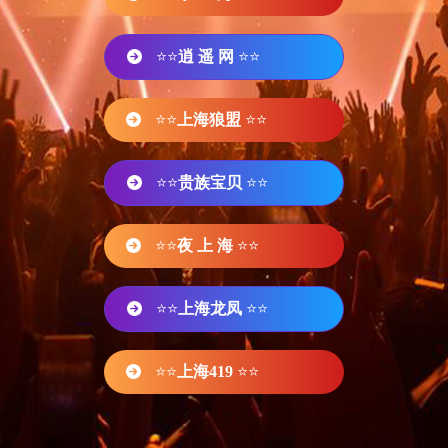
⭐⭐
逍 遥 网
⭐⭐
⭐⭐
上海狼盟
⭐⭐
⭐⭐
贵族宝贝
⭐⭐
⭐⭐
夜 上 海
⭐⭐
⭐⭐
上海龙凤
⭐⭐
⭐⭐
上海419
⭐⭐