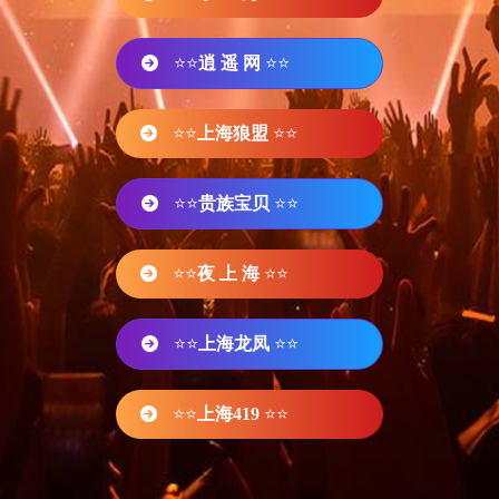
⭐⭐
逍 遥 网
⭐⭐
⭐⭐
上海狼盟
⭐⭐
⭐⭐
贵族宝贝
⭐⭐
⭐⭐
夜 上 海
⭐⭐
⭐⭐
上海龙凤
⭐⭐
⭐⭐
上海419
⭐⭐