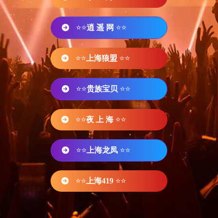
⭐⭐
逍 遥 网
⭐⭐
⭐⭐
上海狼盟
⭐⭐
⭐⭐
贵族宝贝
⭐⭐
⭐⭐
夜 上 海
⭐⭐
⭐⭐
上海龙凤
⭐⭐
⭐⭐
上海419
⭐⭐